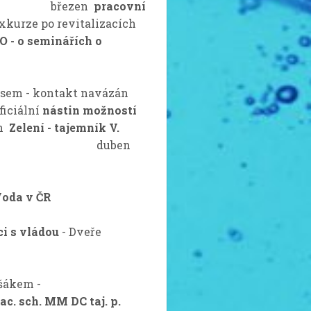
 - Lanč březen
pracovní
exkurze po revitalizacích
O - o seminářích o
y
tusem - kontakt navázán
iální
nástin možností
n
Zelení - tajemník V.
brání duben
oda v ČR
i s vládou
- Dveře
Ušákem -
ac. sch. MM DC taj. p.