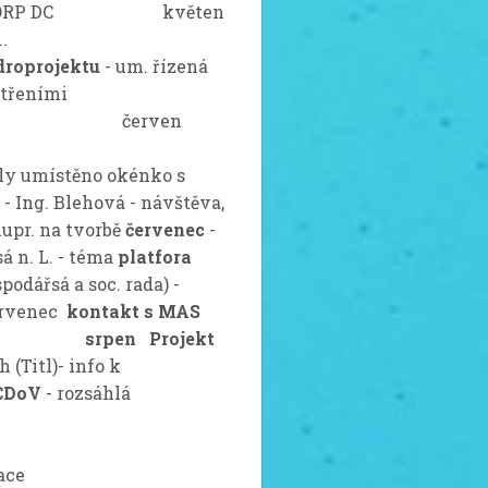
M DC na ORP DC květen
odporují ...
droprojektu
- um. řízená
atřeními
en
- S
ly umístěno okénko s
C
- Ing. Blehová - návštěva,
lupr. na tvorbě
červenec
-
á n. L. - téma
platfora
podářsá a soc. rada) -
červenec
kontakt s MAS
-
srpen
Projekt
 (Titl)- info k
DCDoV
- rozsáhlá
ace