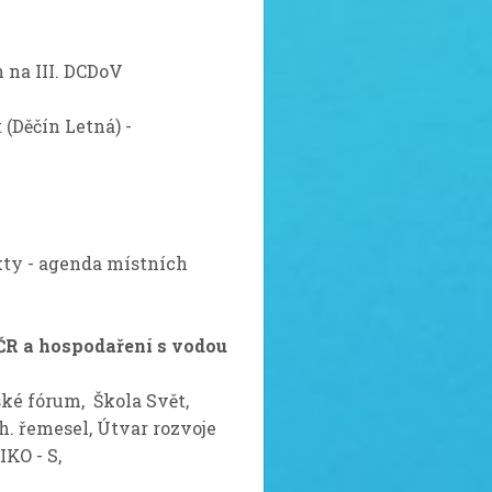
na III. DCDoV
(Děčín Letná) -
kty - agenda místních
v ČR a hospodaření s vodou
ské fórum, Škola Svět,
h. řemesel, Útvar rozvoje
IKO - S,