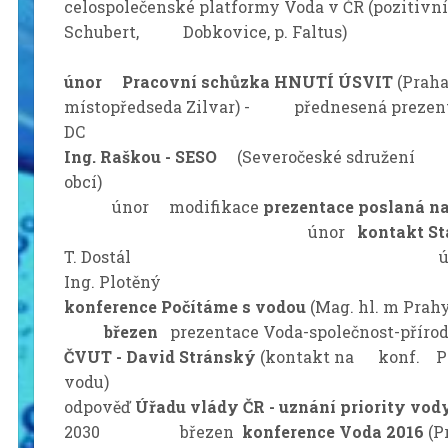
celospolečenské platformy Voda v ČR (pozitivní
Schubert, Dobkovice, p. Faltus)
únor
Pracovní schůzka HNUTÍ ÚSVIT
(Praha
místopředseda Zilvar) - přednesená prezen
DC ún
Ing. Raškou - SESO
(Severočeské sdružení
obc
únor modifikace
prezentace poslaná n
únor
kontakt St
T. Dostál ún
Ing. Plotěný
konference Počítáme s vodou
(Mag. h
březen
prezentace Voda-společnost-přírod
ČVUT - David Stránský
(kontakt na konf. Po
vodu) břez
odpověď
Úřadu vlády ČR - uznání priority vod
2030 březen
konference Voda 2016
(Pr