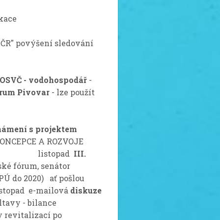
kace
 ČR" povýšení sledování
. OSVČ - vodohospodář
-
rum Pivovar
- lze použít
námení s projektem
ONCEPCE A ROZVOJE
sídlišť listopad
III.
ské fórum, senátor
PÚ do 2020) ať pošlou
listopad e-mailová
diskuze
je a Vltavy - bilance
y revitalizací po