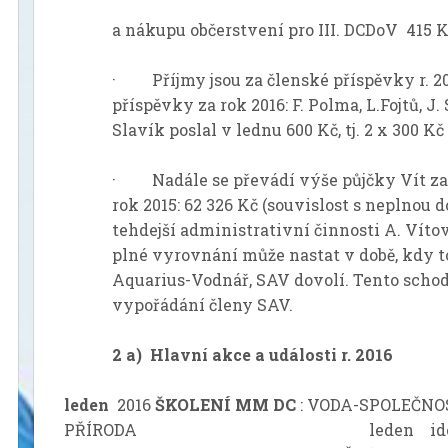
a nákupu občerstvení pro III. DCDoV 415 K
· Příjmy jsou za členské příspěvky r. 20
příspěvky za rok 2016: F. Polma, L.Fojtů, J.
Slavík poslal v lednu 600 Kč, tj. 2 x 300 Kč
· Nadále se převádí výše půjčky Vít za r
rok 2015: 62 326 Kč (souvislost s neplnou 
tehdejší administrativní činnosti A. Vítov
plné vyrovnání může nastat v době, kdy t
Aquarius-Vodnář, SAV dovolí. Tento scho
vypořádání členy SAV.
2 a) Hlavní akce a události r. 2016
leden
2016
ŠKOLENÍ MM DC
: VODA-SPOLEČNO
PŘÍRODA leden idea zal