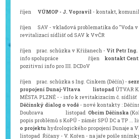
říjen
VÚMOP - J. Vopravil
- kontakt, komuni
říjen SAV - vkladová problematika do "Voda v
revitalizací sídlišť od SAV k VvČR
říjen prac. schůzka v Křižanech -
Vít Petr Ing
info spolupráce říjen
kontakt Cent
pozitivní info pro III. DCDoV
říjen prac. schůzka s Ing. Cinkem (Děčín) -
sez
propojení Dunaj-Vltava listopad
ÚTVAR K
MĚSTA PLZNĚ - - info k revitakizacím č. 
Děčínský dialog o vodě
- nové kontakty : Děčín
Doubrava listopad
Obcím Děčínska
(Ko
popis problémů s KoPÚ - záměr SPÚ DC a TP ... 
o projektu
hydrologického propojení Duna
listopad Říčany - V. Kořen - na jaře pošle snímk