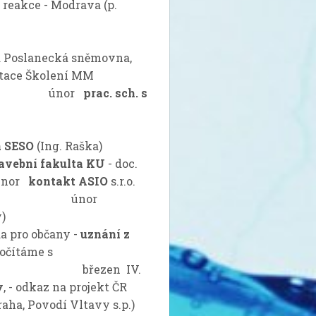
 reakce - Modrava (p.
 Poslanecká sněmovna,
tace Školení MM
or
prac. sch. s
í)
a SESO
(Ing. Raška)
avební fakulta KU
- doc.
or
kontakt ASIO
s.r.o.
 únor
l. m Prahy)
a pro občany -
uznání z
čítáme s
en IV.
y
, - odkaz na projekt ČR
aha, Povodí Vltavy s.p.)