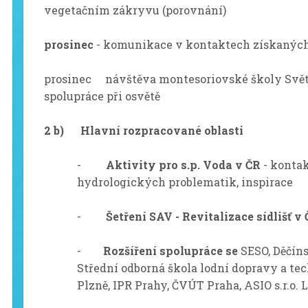
vegetačním zákryvu (porovnání)
prosinec
- komunikace v kontaktech získaných 
prosinec návštěva montesoriovské školy Svět 
spolupráce při osvětě
2 b) Hlavní rozpracované oblasti
-
Aktivity pro s.p. Voda v ČR
- konta
hydrologických problematik, inspirace
-
Šetření SAV - Revitalizace sídlišť 
-
Rozšíření spolupráce se
SESO, Děčín
Střední odborná škola lodní dopravy a tec
Plzně, IPR Prahy, ČVÚT Praha, ASIO s.r.o. L