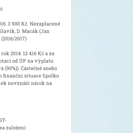
č
16: 3 900 Kč. Nezaplacené
 Slavík, D. Macák (Jan
 (2016/2017)
ok 2014: 12 416 Kč a za
dotací od ÚP na výplatu
á (90%)). Částečné anebo
o finanční situace Spolku
dek nevznáší nárok na
ST-
ožení