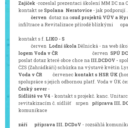
Zajíček
-rozeslal prezentaci školení M
kontakt se
Spolana Neratovice
- jak p
červen
dotaz na o
sud projektů VÚV a Hy
infiltrace a Revitalizace přírodě blízkými op
červ
kontakt s f.
LIKO 
červen
Lodní škola
Dělnická - na web ško
logem Voda v ČR
červen
SPÚ D
poslat dotaz které obce chce na
III.DCDOV -
spo
ČZS (Zahrádkáři) schůzka na výstavě květin Lys
Voda v ČR
červenec
kontakt s HSR ÚK (
hos
spolupráce s jejich odbornou platf. Voda v ÚK 
Český sever
Sídliště ve V4
- kontakt s projekč. kanc. Unitarch
revitakizacím č. sídlišť srpen
příprava III. 
komunikace
září
příprava III. DCDoV
- rozsáhlá komunik