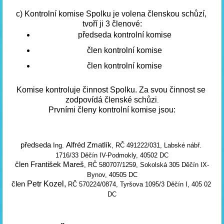
c) Kontrolní komise Spolku je volena členskou schůzí, 
tvoří ji 3 členové:
předseda kontrolní komise
člen kontrolní komise
člen kontrolní komise
Komise kontroluje činnost Spolku. Za svou činnost se 
zodpovídá členské schůzi
.
Prvními členy kontrolní komise jsou:
předseda
Alfréd Zmatlík
 Ing. 
, RČ 491222/031, Labské nábř. 
1716/33 Děčín IV-Podmokly, 40502 DC
člen
František Mareš
, RČ 580707/1259, Sokolská 305 Děčín IX-
Bynov, 40505 DC
Petr Kozel,
člen 
 RČ 570224/0874, Tyršova 1095/3 Děčín I, 405 02 
DC