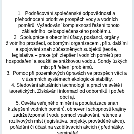
1.   Podněcování společenské odpovědnosti a 
přehodnocení priorit ve prospěch vody a vodních 
    poměrů. Vyžadování komplexnosti řešení tohoto 
základního  celospolečenského problému. 
2.  Spolupráce s obecními úřady, poslanci, orgány 
životního prostředí, odbornými organizacemi, příp. dalšími 
a spojování snah zúčastněných subjektů (teorie, 
legislativa – praxe )při zlepšení vodních poměrů pro 
hospodaření a soužití se srážkovou vodou. Sondy úzkých 
míst při řešení problémů.
3.  Pomoc při pozemkových úpravách ve prospěch věci a 
v územních systémech ekologické stability.
4. Sledování aktuálních technologií a prací ve světě i 
teoretických. Získávání informací od odborníků i potřeb 
obcí aj.
5. Osvěta veřejného mínění a popularizace snah 
k zlepšení vodních poměrů, obnovení schopnosti krajiny 
zadržet/zpomalit vodu pomocí vsakování, retence a 
rozlivových míst (legislativa, projekty, prováděné akce), 
pořádání či účast na vzdělávacích akcích ( přednášky, 
semináře)