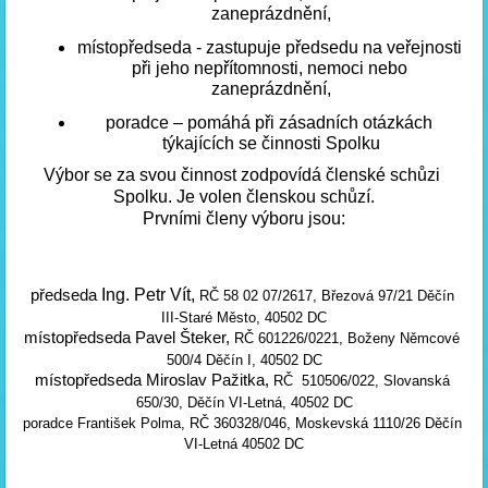
zaneprázdnění,
místopředseda - zastupuje předsedu na veřejnosti 
při jeho nepřítomnosti, nemoci nebo 
zaneprázdnění,
poradce – pomáhá při zásadních otázkách 
týkajících se činnosti Spolku
Výbor se za svou činnost zodpovídá členské schůzi 
Spolku. Je volen členskou schůzí.
Prvními členy výboru jsou:
 Ing. Petr Vít, 
předseda
RČ 58 02 07/2617, Březová 97/21 Děčín 
III-Staré Město, 40502 DC
místopředseda Pavel Šteker, 
RČ 601226/0221, Boženy Němcové 
500/4 Děčín I, 40502 DC
místopředseda Miroslav Pažitka, 
RČ  510506/022, Slovanská 
650/30, Děčín VI-Letná, 40502 DC
poradce František Polma, RČ 360328/046, Moskevská 1110/26 Děčín 
VI-Letná 40502 DC