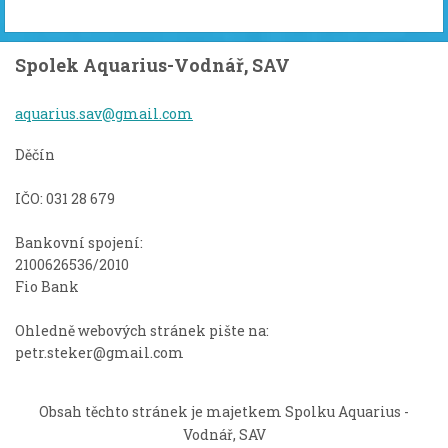
Spolek Aquarius-Vodnář, SAV
aquarius
.sav@gma
il.com
Děčín
IČO: 031 28 679
Bankovní spojení:
2100626536/2010
Fio Bank
Ohledně webových stránek pište na:
petr.steker@gmail.com
Obsah těchto stránek je majetkem Spolku Aquarius -
Vodnář, SAV