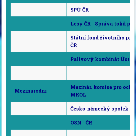
SPÚ ČR
Lesy ČR - Správa toků po
Státní fond životního pro
ČR
Palivový kombinát Ústí
Mezinár. komise pro ochr
Mezinárodní
MKOL
Česko-německý spolek H
OSN - ČR