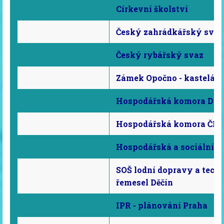
Církevní školství
Český zahrádkářský svaz
Český rybářský svaz
Zámek Opočno - kastelán 
Hospodářská komora DC
Hospodářská komora ČR
Hospodářská a sociální r
SOŠ lodní dopravy a tech
řemesel Děčín
IPR - plánování Praha