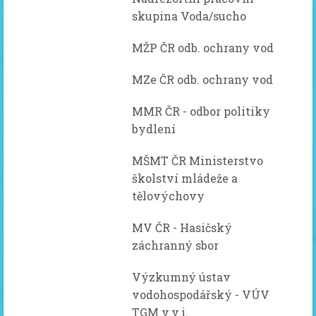
skupina Voda/sucho
MŽP ČR odb. ochrany vod
MZe ČR odb. ochrany vod
MMR ČR - odbor politiky
bydlení
MŠMT ČR Ministerstvo
školství mládeže a
tělovýchovy
MV ČR - Hasičský
záchranný sbor
Výzkumný ústav
vodohospodářský - VÚV
TGM v.v.i.