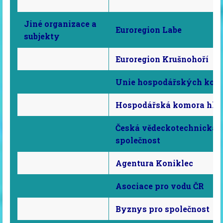
Jiné organizace a
Euroregion Labe
subjekty
Euroregion Krušnohoří
Unie hospodářských kom
Hospodářská komora hl.m
Česká vědeckotechnická 
společnost
Agentura Koniklec
Asociace pro vodu ČR
Byznys pro společnost