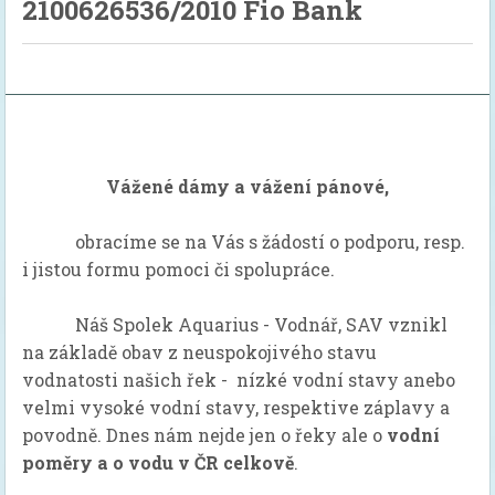
2100626536/2010 Fio Bank
Vážené dámy a vážení pánové,
obracíme se na Vás s žádostí o podporu, resp.
i jistou formu pomoci či spolupráce.
Náš Spolek Aquarius - Vodnář, SAV vznikl
na základě obav z neuspokojivého stavu
vodnatosti našich řek - nízké vodní stavy anebo
velmi vysoké vodní stavy, respektive záplavy a
povodně. Dnes nám nejde jen o řeky ale o
vodní
poměry a o vodu v ČR celkově
.