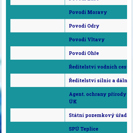
Povodí Moravy
Povodí Odry
Povodí Vltavy
Povodí Ohře
Ředitelství vodních cest 
Ředitelství silnic a dálnic
Agent. ochrany přírody a 
ÚK
Státní pozemkový úřad Dě
SPÚ Teplice