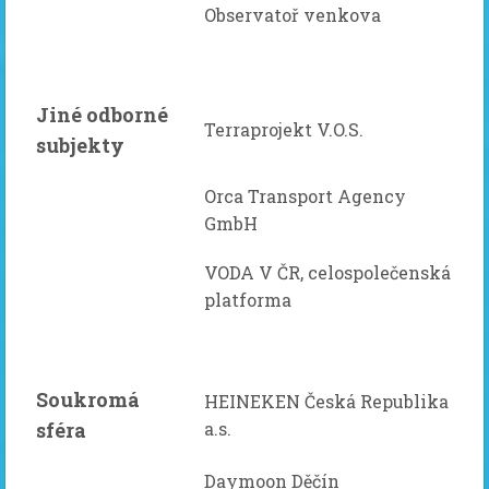
Observatoř venkova
Jiné odborné
Terraprojekt V.O.S.
subjekty
Orca Transport Agency
GmbH
VODA V ČR, celospolečenská
platforma
Soukromá
HEINEKEN Česká Republika
sféra
a.s.
Daymoon Děčín