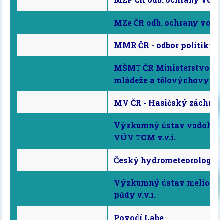
MZe ČR odb. ochrany vod
MMR ČR - odbor politiky 
MŠMT ČR Ministerstvo šk
mládeže a tělovýchovy
MV ČR - Hasičský záchra
Výzkumný ústav vodohos
VÚV TGM v.v.i.
Český hydrometeorologic
Výzkumný ústav meliorac
půdy v.v.i.
Povodí Labe