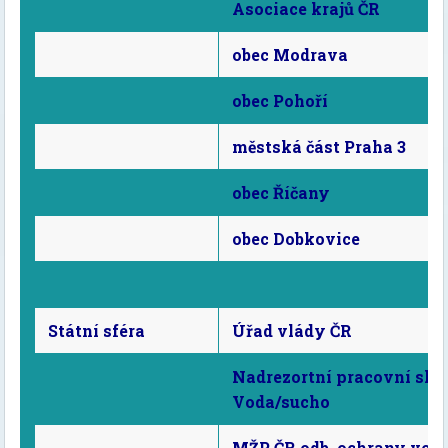
Asociace krajů ČR
obec Modrava
obec Pohoří
městská část Praha 3
obec Říčany
obec Dobkovice
Státní sféra
Úřad vlády ČR
Nadrezortní pracovní sku
Voda/sucho
MŽP ČR odb. ochrany vod