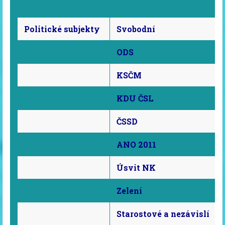
Politické subjekty
Svobodní
ODS
KSČM
KDU ČSL
ČSSD
ANO 2011
Úsvit NK
Zelení
Starostové a nezávislí