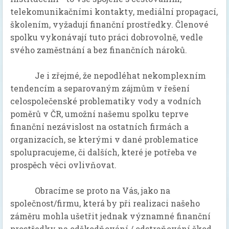
telekomunikačními kontakty, mediální propagací,
školením, vyžadují finanční prostředky. Členové
spolku vykonávají tuto práci dobrovolně, vedle
svého zaměstnání a bez finančních nároků.
Je i zřejmé, že nepodléhat nekomplexním
tendencím a separovaným zájmům v řešení
celospolečenské problematiky vody a vodních
poměrů v ČR, umožní našemu spolku teprve
finanční nezávislost na ostatních firmách a
organizacích, se kterými v dané problematice
spolupracujeme, či dalších, které je potřeba ve
prospěch věci ovlivňovat.
Obracíme se proto na Vás, jako na
společnost/firmu, která by při realizaci našeho
záměru mohla ušetřit jednak významné finanční
prostředky na odškodňování / odstraňování škod