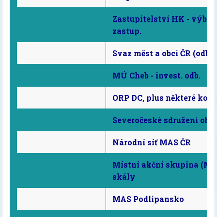
Zastupitelství HK - výbor
zastup.
Svaz měst a obcí ČR (odb. 
MÚ Cheb - invest. odb.
ORP DC, plus některé konk
Severočeské sdružení obcí
Národní síť MAS ČR
Místní akční skupina (MA
skály
MAS Podlipansko