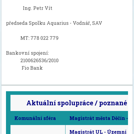
Ing. Petr Vít
předseda Spolku Aquarius - Vodnář, SAV
MT: 778 022 779
Bankovní spojení:
2100626536/2010
Fio Bank
Aktuální spolupráce / poznané 
Komunální sféra
Magistrát města Děčín - n
Magistrát UL - Územní p