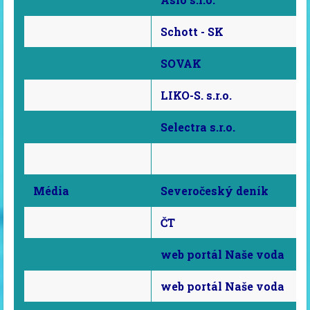
Schott - SK
SOVAK
LIKO-S. s.r.o.
Selectra s.r.o.
Média
Severočeský deník
ČT
web portál Naše voda
web portál Naše voda